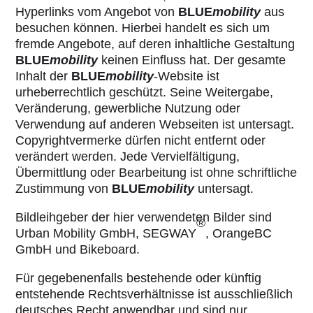
Hyperlinks vom Angebot von
BLUE
mobility
aus
besuchen können. Hierbei handelt es sich um
fremde Angebote, auf deren inhaltliche Gestaltung
BLUE
mobility
keinen Einfluss hat. Der gesamte
Inhalt der
BLUE
mobility
-Website ist
urheberrechtlich geschützt. Seine Weitergabe,
Veränderung, gewerbliche Nutzung oder
Verwendung auf anderen Webseiten ist untersagt.
Copyrightvermerke dürfen nicht entfernt oder
verändert werden. Jede Vervielfältigung,
Übermittlung oder Bearbeitung ist ohne schriftliche
Zustimmung von
BLUE
mobility
untersagt.
Bildleihgeber der hier verwendeten Bilder sind
®
Urban Mobility GmbH, SEGWAY
, OrangeBC
GmbH und Bikeboard.
Für gegebenenfalls bestehende oder künftig
entstehende Rechtsverhältnisse ist ausschließlich
deutsches Recht anwendbar und sind nur